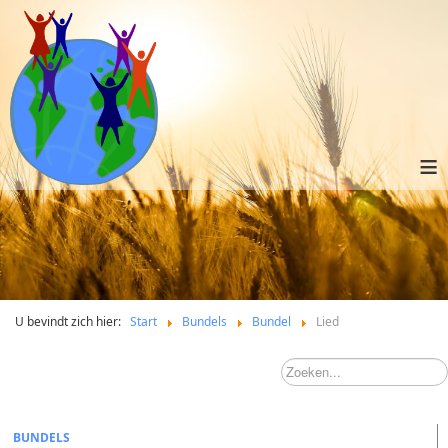
≡
U bevindt zich hier:
Start
Bundels
Bundel
Lied
BUNDELS