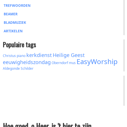
TREFWOORDEN
BEAMER
BLADMUZIEK
ARTIKELEN
Populaire tags
kerkdienst
Heilige Geest
Christus
piano
EasyWorship
eeuwigheidszondag
Oberndorf
mus
Aldegonde
Schilder
Hoe goed, o Heer, is 't hier te zijn