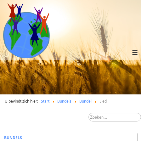
≡
U bevindt zich hier:
Start
Bundels
Bundel
Lied
BUNDELS