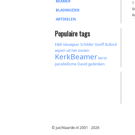
BEAMER
1
V
BLADMUZIEK
A
ARTIKELEN
Populaire tags
E&R
nieuwjaar
Schilder
Geoff Bullock
wijzen uit het oosten
KerkBeamer
kerst
parallellisme
David
gedenken
© juichtaarde.nl 2001
-
2026