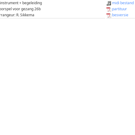
 instrument + begeleiding
midi bestand
oorspel voor gezang 26b
partituur
rrangeur: R. Sikkema
besversie